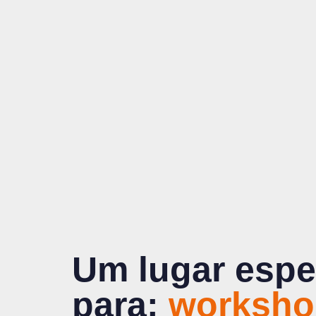
Um lugar espe
para:
treinam