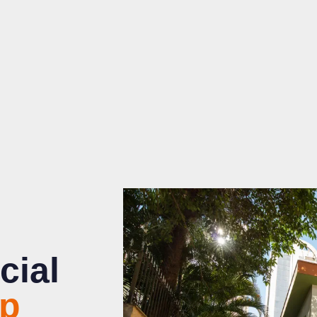
cial
ento