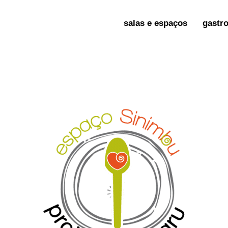
salas e espaços
gastr